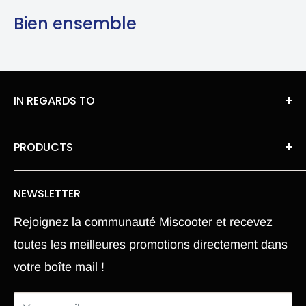
Bien ensemble
IN REGARDS TO
About Us
PRODUCTS
legal information
Roues moteur pneu Chambre a air
Privacy Policy
NEWSLETTER
Our spare parts
Terms of Sales
Rejoignez la communauté Miscooter et recevez
Pièce Xiaomi M365
Terms and conditions
toutes les meilleures promotions directement dans
Electric Scooter
Shipping Policy
votre boîte mail !
Hoverboard
Return Policy
Segway
Return Portal