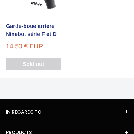
Garde-boue arrière
Ninebot série F et D
Sale
14.50 € EUR
price
Sold out
IN REGARDS TO
About Us
PRODUCTS