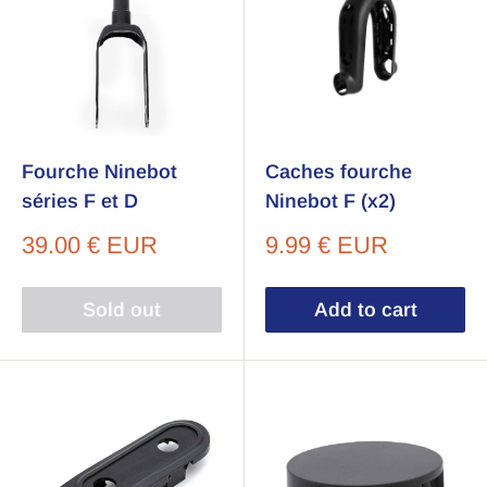
Fourche Ninebot
Caches fourche
séries F et D
Ninebot F (x2)
Sale
Sale
39.00 € EUR
9.99 € EUR
price
price
Sold out
Add to cart