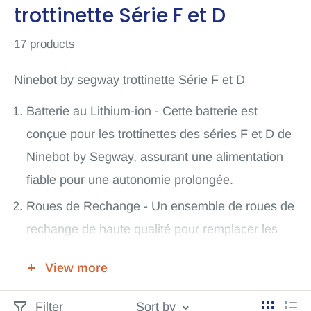
trottinette Série F et D
17 products
Ninebot by segway trottinette Série F et D
Batterie au Lithium-ion - Cette batterie est
conçue pour les trottinettes des séries F et D de
Ninebot by Segway, assurant une alimentation
fiable pour une autonomie prolongée.
Roues de Rechange - Un ensemble de roues de
rechange de haute qualité pour remplacer les
roues usées ou endommagées de votre
View more
trottinette.
Système de Freinage - Un kit de remplacement
Filter
Sort by