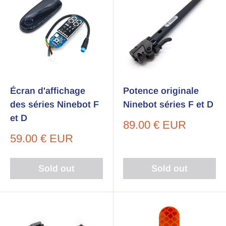
Ninebot by Segway de la série F ou D avant de
procéder à l'achat et à l'installation. Il est
recommandé de consulter le manuel d'utilisateur
de votre trottinette pour des instructions
spécifiques à votre modèle.
Écran d'affichage
Potence originale
des séries Ninebot F
Ninebot séries F et D
et D
Sale
89.00 € EUR
price
Sale
59.00 € EUR
price
Sold out
Sold out