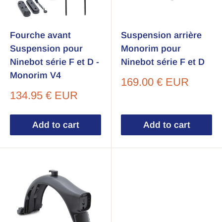
Fourche avant
Suspension arrière
Suspension pour
Monorim pour
Ninebot série F et D -
Ninebot série F et D
Monorim V4
Sale
169.00 € EUR
price
Sale
134.95 € EUR
price
Add to cart
Add to cart