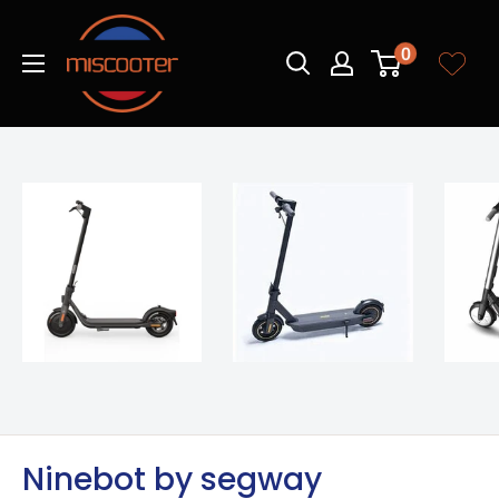
Skip
Miscooter
to
0
content
Ninebot by segway