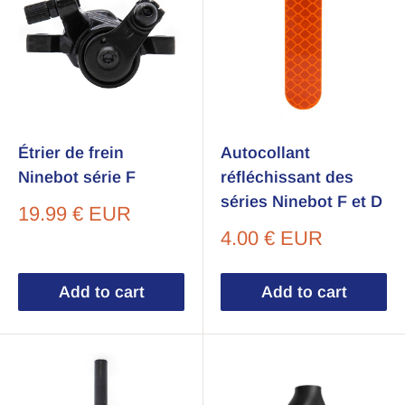
Étrier de frein
Autocollant
Ninebot série F
réfléchissant des
séries Ninebot F et D
Sale
19.99 € EUR
price
Sale
4.00 € EUR
price
Add to cart
Add to cart