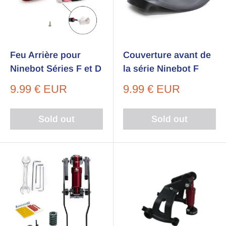
Feu Arrière pour
Couverture avant de
Ninebot Séries F et D
la série Ninebot F
Sale
Sale
9.99 € EUR
9.99 € EUR
price
price
Sold out
Sold out