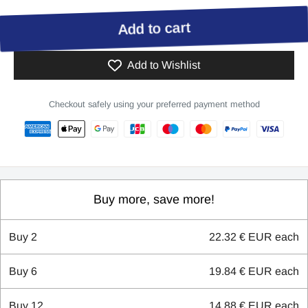
Add to cart
Add to Wishlist
Checkout safely using your preferred payment method
Buy more, save more!
Buy
2
22.32 € EUR
each
Buy
6
19.84 € EUR
each
Buy
12
14.88 € EUR
each