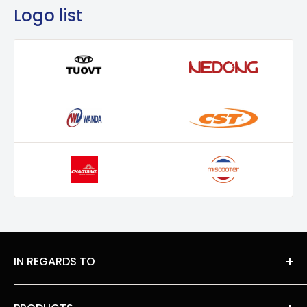
Ce pneu est compatible avec de nombreux
Logo list
modèles de trottinettes électriques. Avant l’achat,
vérifiez la compatibilité avec votre jante pour un
ajustement parfait.
🔧 INSTALLATION FACILE
Astuce
: Pour faciliter le montage, utilisez de
l’eau savonneuse ou un lubrifiant spécifique.
Recommandation
: Si vous n’êtes pas sûr du
montage, faites appel à un professionnel ou
consultez nos guides en ligne !
IN REGARDS TO
About Us