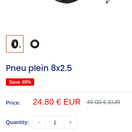
Pneu plein 8x2.5
Save 49%
Sale
24.80 € EUR
Regular
49.00 € EUR
Price:
price
price
Quantity: