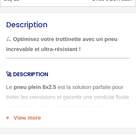
Description
🛴
Optimisez votre trottinette avec un pneu
increvable et ultra-résistant !
🚀 DESCRIPTION
Le
pneu plein 8x2.5
est la solution parfaite pour
éviter les crevaisons et garantir une conduite fluide
et sécurisée. Conçu spécialement pour les
trottinettes électriques, ce pneu en caoutchouc
View more
haute densité offre une excellente adhérence et