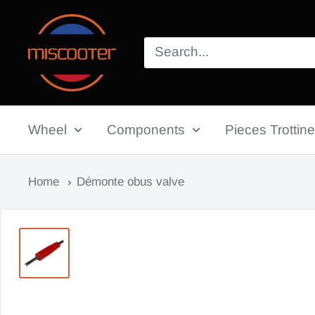
Skip
Miscooter
to
content
Wheel
Components
Pieces Trottine
Home
Démonte obus valve