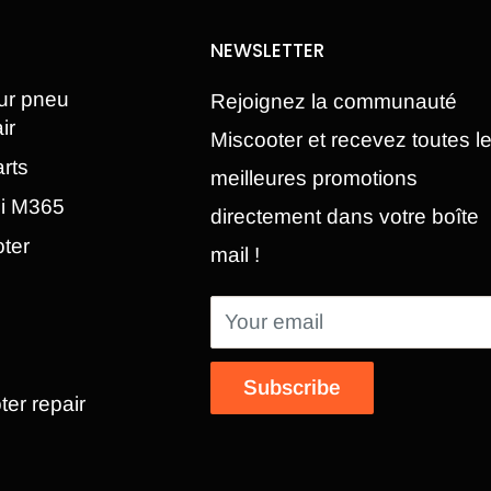
NEWSLETTER
ur pneu
Rejoignez la communauté
ir
Miscooter et recevez toutes l
rts
meilleures promotions
mi M365
directement dans votre boîte
oter
mail !
Your email
Subscribe
ter repair