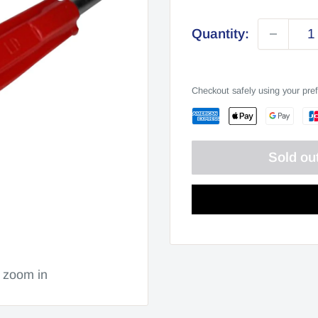
price
Quantity:
Checkout safely using your pr
Sold ou
o zoom in