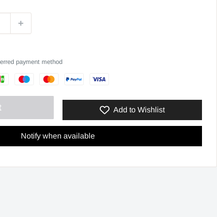
eferred payment method
t
Add to Wishlist
Notify when available