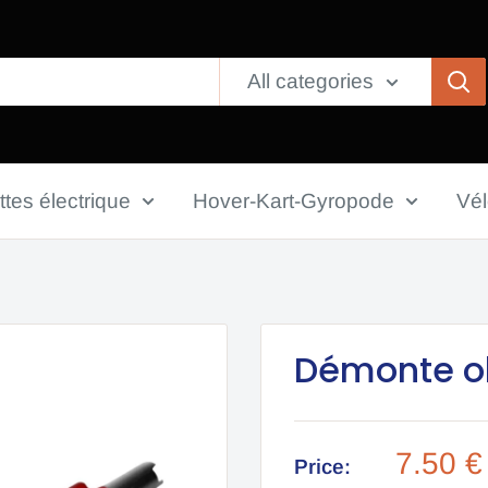
All categories
ttes électrique
Hover-Kart-Gyropode
Vé
Démonte o
Sale
7.50 
Price: