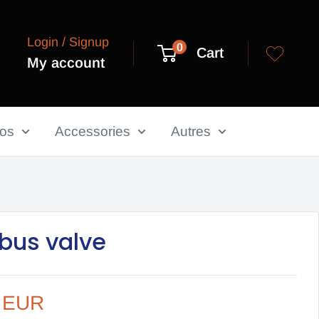
Login / Signup
0
Cart
My account
los
Accessories
Autres
bus valve
€ EUR