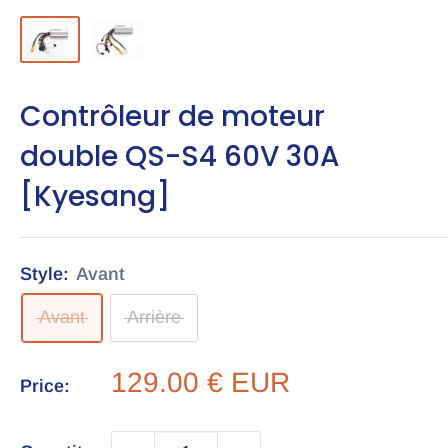
Contrôleur de moteur
double QS-S4 60V 30A
[Kyesang]
Style:
Avant
Avant
Arrière
Sale
129.00 € EUR
Price:
price