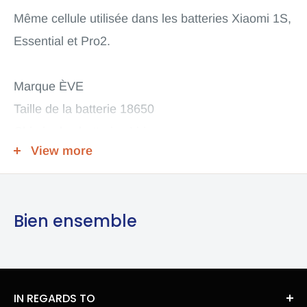
Même cellule utilisée dans les batteries Xiaomi 1S,
Essential et Pro2.
Marque ÈVE
Taille de la batterie 18650
Chimie des batteries Li-ion
View more
Batterie rechargeable
Tension 3.6V
Capacité mini en mAh 2 500,00
Bien ensemble
Version batterie Surface plane
courant de décharge 7,65
Protection du circuit non protégé
IN REGARDS TO
Hauteur en mm 65,10