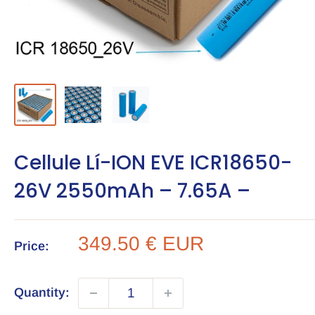
Cellule Lí-ION EVE ICR18650-
26V 2550mAh – 7.65A –
Sale
349.50 € EUR
Price:
price
Quantity: