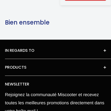
Bien ensemble
IN REGARDS TO
About Us
PRODUCTS
legal information
Roues moteur pneu Chambre a air
Privacy Policy
NEWSLETTER
Our spare parts
Terms of Sales
Rejoignez la communauté Miscooter et recevez
Pièce Xiaomi M365
Terms and conditions
toutes les meilleures promotions directement dans
Electric Scooter
Shipping Policy
votre boîte mail !