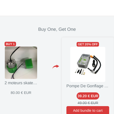
Buy One, Get One
BUY 1
GET 20% OFF
2 moteurs skate électrique
Pompe De Gonflage portative
80.00 € EUR
39.20 € EUR
49.00 € EUR
Add bundle to cart