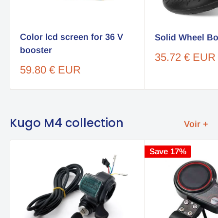
Color lcd screen for 36 V
Solid Wheel Bo
booster
Sale
35.72 € EUR
price
Sale
59.80 € EUR
price
Kugo M4 collection
Voir +
Save 17%