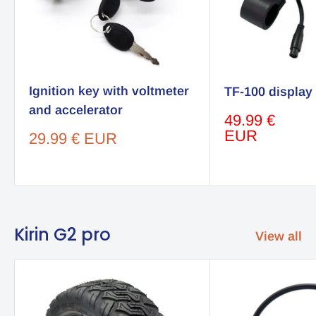
Ignition key with voltmeter
TF-100 display
and accelerator
Sale
49.99 €
price
EUR
Sale
29.99 € EUR
price
Kirin G2 pro
View all