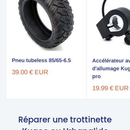
Pneu tubeless 85/65-6.5
Accélérateur a
d'allumage Kug
Sale
39.00 € EUR
pro
price
Sale
19.99 € EUR
price
Réparer une trottinette